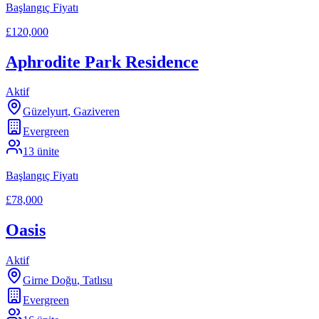
Başlangıç Fiyatı
£120,000
Aphrodite Park Residence
Aktif
Güzelyurt
,
Gaziveren
Evergreen
13
ünite
Başlangıç Fiyatı
£78,000
Oasis
Aktif
Girne Doğu
,
Tatlısu
Evergreen