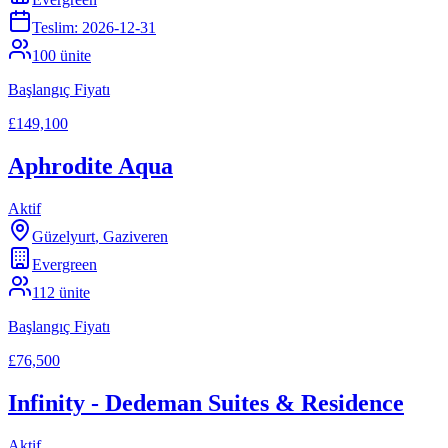
Teslim:
2026-12-31
100
ünite
Başlangıç Fiyatı
£149,100
Aphrodite Aqua
Aktif
Güzelyurt
,
Gaziveren
Evergreen
112
ünite
Başlangıç Fiyatı
£76,500
Infinity - Dedeman Suites & Residence
Aktif