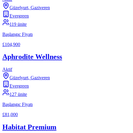
Güzelyurt
,
Gaziveren
Evergreen
119
ünite
Başlangıç Fiyatı
£104,900
Aphrodite Wellness
Aktif
Güzelyurt
,
Gaziveren
Evergreen
127
ünite
Başlangıç Fiyatı
£81,000
Habitat Premium