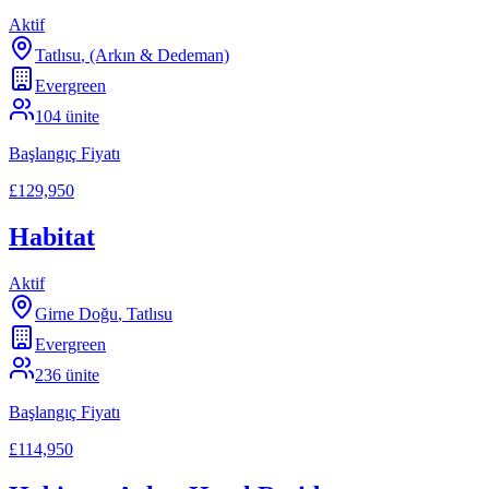
Aktif
Tatlısu
,
(Arkın & Dedeman)
Evergreen
104
ünite
Başlangıç Fiyatı
£129,950
Habitat
Aktif
Girne Doğu
,
Tatlısu
Evergreen
236
ünite
Başlangıç Fiyatı
£114,950