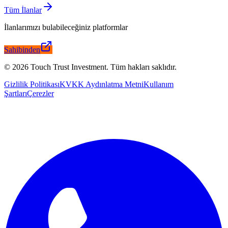
Tüm İlanlar
İlanlarımızı bulabileceğiniz platformlar
Sahibinden
©
2026
Touch Trust Investment
.
Tüm hakları saklıdır.
Gizlilik Politikası
KVKK Aydınlatma Metni
Kullanım
Şartları
Çerezler