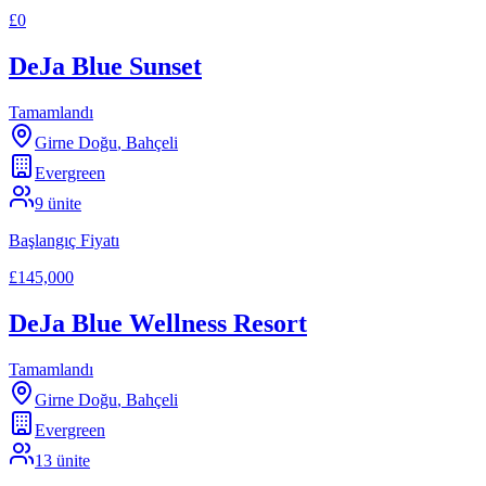
£0
DeJa Blue Sunset
Tamamlandı
Girne Doğu
,
Bahçeli
Evergreen
9
ünite
Başlangıç Fiyatı
£145,000
DeJa Blue Wellness Resort
Tamamlandı
Girne Doğu
,
Bahçeli
Evergreen
13
ünite