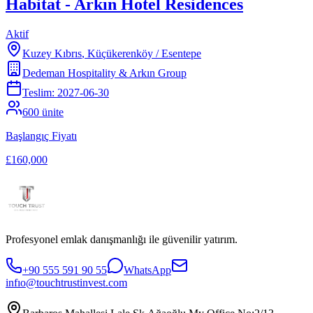
Habitat - Arkın Hotel Residences
Aktif
Kuzey Kıbrıs
,
Küçükerenköy / Esentepe
Dedeman Hospitality & Arkın Group
Teslim:
2027-06-30
600
ünite
Başlangıç Fiyatı
£160,000
Profesyonel emlak danışmanlığı ile güvenilir yatırım.
+90 555 591 90 55
WhatsApp
infıo@touchtrustinvest.com