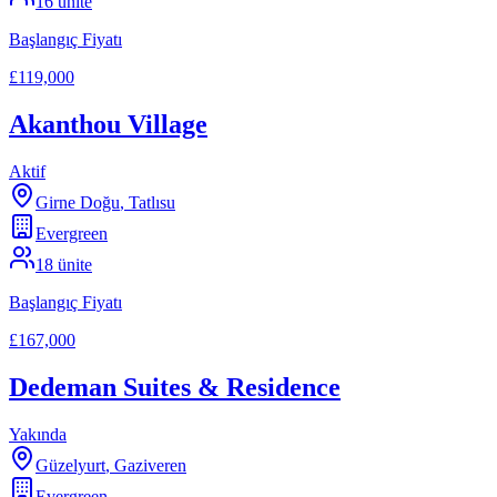
16
ünite
Başlangıç Fiyatı
£119,000
Akanthou Village
Aktif
Girne Doğu
,
Tatlısu
Evergreen
18
ünite
Başlangıç Fiyatı
£167,000
Dedeman Suites & Residence
Yakında
Güzelyurt
,
Gaziveren
Evergreen