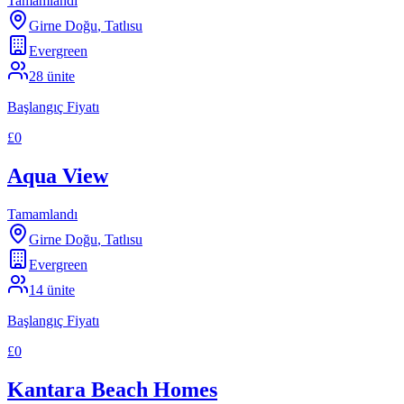
Tamamlandı
Girne Doğu
,
Tatlısu
Evergreen
28
ünite
Başlangıç Fiyatı
£0
Aqua View
Tamamlandı
Girne Doğu
,
Tatlısu
Evergreen
14
ünite
Başlangıç Fiyatı
£0
Kantara Beach Homes