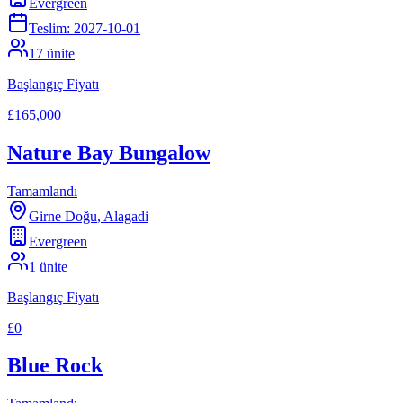
Evergreen
Teslim:
2027-10-01
17
ünite
Başlangıç Fiyatı
£165,000
Nature Bay Bungalow
Tamamlandı
Girne Doğu
,
Alagadi
Evergreen
1
ünite
Başlangıç Fiyatı
£0
Blue Rock