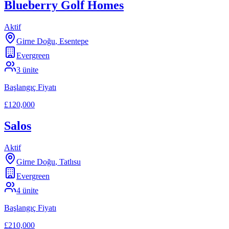
Blueberry Golf Homes
Aktif
Girne Doğu
,
Esentepe
Evergreen
3
ünite
Başlangıç Fiyatı
£120,000
Salos
Aktif
Girne Doğu
,
Tatlısu
Evergreen
4
ünite
Başlangıç Fiyatı
£210,000