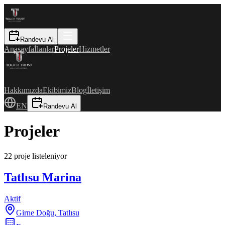
Randevu Al
Anasayfa
İlanlar
Projeler
Hizmetler
Hakkımızda
Ekibimiz
Blog
İletişim
EN
Randevu Al
Projeler
22 proje listeleniyor
Tatlısu Marina
Aktif
Girne Doğu
,
Tatlısu