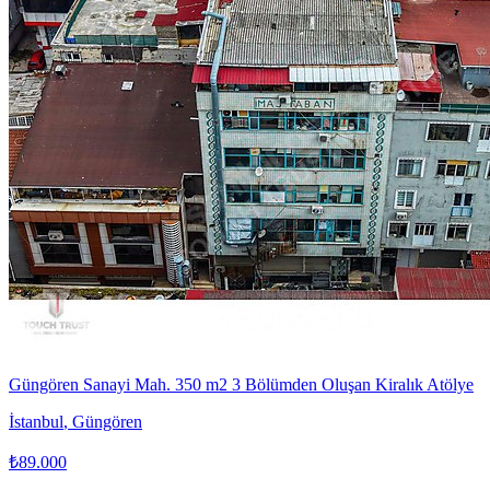
Güngören Sanayi Mah. 350 m2 3 Bölümden Oluşan Kiralık Atölye
İstanbul
,
Güngören
₺89.000