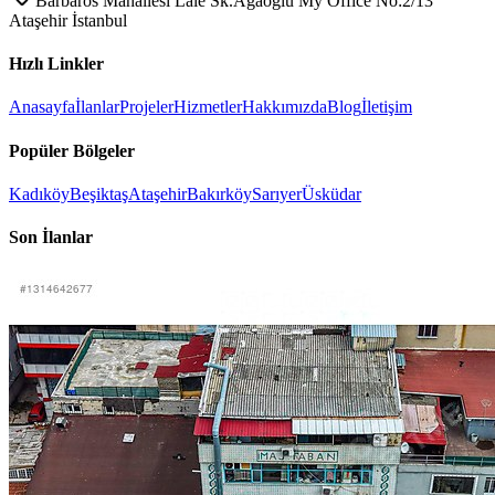
Barbaros Mahallesi Lale Sk.Ağaoğlu My Office No:2/13
Ataşehir İstanbul
Hızlı Linkler
Anasayfa
İlanlar
Projeler
Hizmetler
Hakkımızda
Blog
İletişim
Popüler Bölgeler
Kadıköy
Beşiktaş
Ataşehir
Bakırköy
Sarıyer
Üsküdar
Son İlanlar