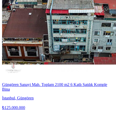
Güngören Sanayi Mah. Toplam 2100 m2 6 Katlı Satılık Komple
Bina
İstanbul
,
Güngören
₺125.000.000