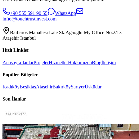
+90 555 591 90 55
WhatsApp
infıo@touchtrustinvest.com
Barbaros Mahallesi Lale Sk.Ağaoğlu My Office No:2/13
Ataşehir İstanbul
Hızlı Linkler
Anasayfa
İlanlar
Projeler
Hizmetler
Hakkımızda
Blog
İletişim
Popüler Bölgeler
Kadıköy
Beşiktaş
Ataşehir
Bakırköy
Sarıyer
Üsküdar
Son İlanlar