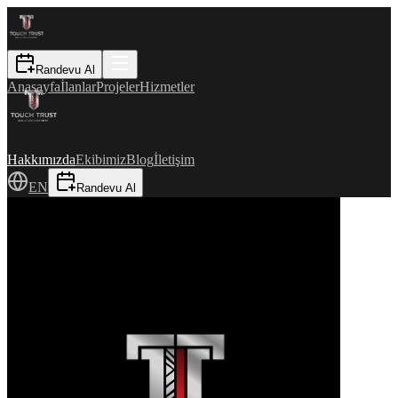
Randevu Al
Anasayfa
İlanlar
Projeler
Hizmetler
Hakkımızda
Ekibimiz
Blog
İletişim
EN
Randevu Al