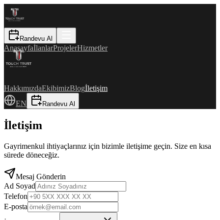
Randevu Al
Anasayfa
İlanlar
Projeler
Hizmetler
Hakkımızda
Ekibimiz
Blog
İletişim
EN
Randevu Al
İletişim
Gayrimenkul ihtiyaçlarınız için bizimle iletişime geçin. Size en kısa
sürede döneceğiz.
Mesaj Gönderin
Ad Soyad
Telefon
E-posta