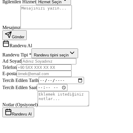
İlgilenilen Hizmet
Hizmet Seçin
Mesajınız
Gönder
Randevu Al
Randevu Tipi
*
Randevu tipini seçin
Ad Soyad
Telefon
E-posta
Tercih Edilen Tarih
Tercih Edilen Saat
Notlar (Opsiyonel)
Randevu Al