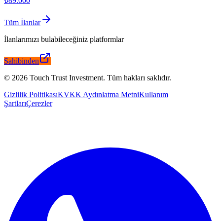
₺89.000
Tüm İlanlar
İlanlarımızı bulabileceğiniz platformlar
Sahibinden
©
2026
Touch Trust Investment
.
Tüm hakları saklıdır.
Gizlilik Politikası
KVKK Aydınlatma Metni
Kullanım
Şartları
Çerezler