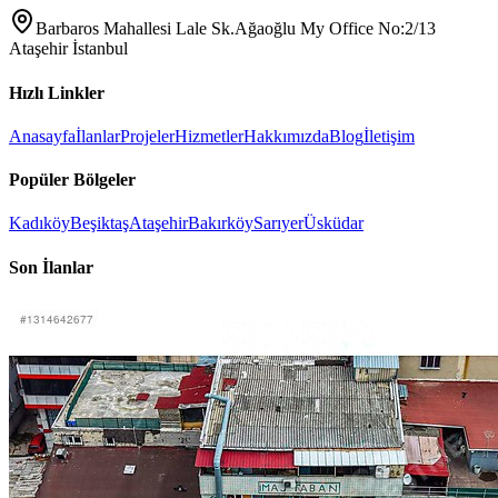
Barbaros Mahallesi Lale Sk.Ağaoğlu My Office No:2/13
Ataşehir İstanbul
Hızlı Linkler
Anasayfa
İlanlar
Projeler
Hizmetler
Hakkımızda
Blog
İletişim
Popüler Bölgeler
Kadıköy
Beşiktaş
Ataşehir
Bakırköy
Sarıyer
Üsküdar
Son İlanlar