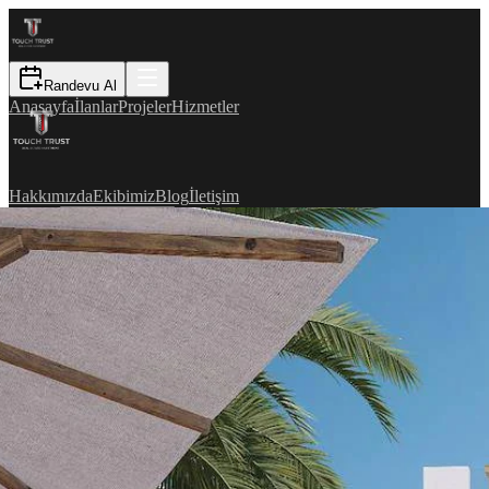
Randevu Al
Anasayfa
İlanlar
Projeler
Hizmetler
Hakkımızda
Ekibimiz
Blog
İletişim
EN
Randevu Al