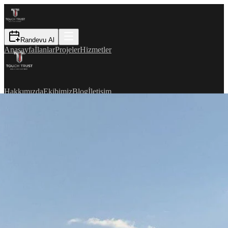
Randevu Al
Anasayfa
İlanlar
Projeler
Hizmetler
Hakkımızda
Ekibimiz
Blog
İletişim
EN
Randevu Al