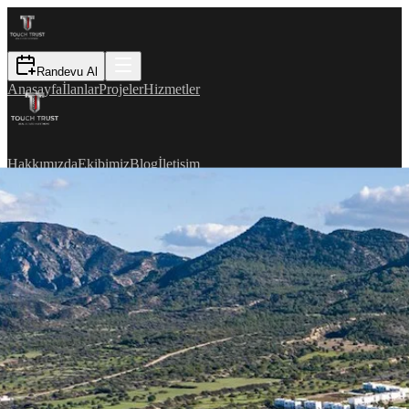
Randevu Al
Anasayfa
İlanlar
Projeler
Hizmetler
Hakkımızda
Ekibimiz
Blog
İletişim
EN
Randevu Al