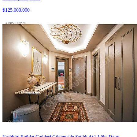
₺125.000.000
Kadıköy Bağdat Caddesi Göztepe'de Satılık 4+1 Lüks Daire