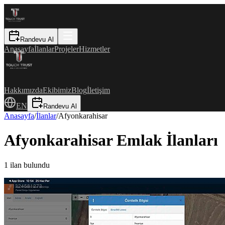
Randevu Al
Anasayfa
İlanlar
Projeler
Hizmetler
Hakkımızda
Ekibimiz
Blog
İletişim
EN
Randevu Al
Anasayfa
/
İlanlar
/
Afyonkarahisar
Afyonkarahisar Emlak İlanları
1
ilan bulundu