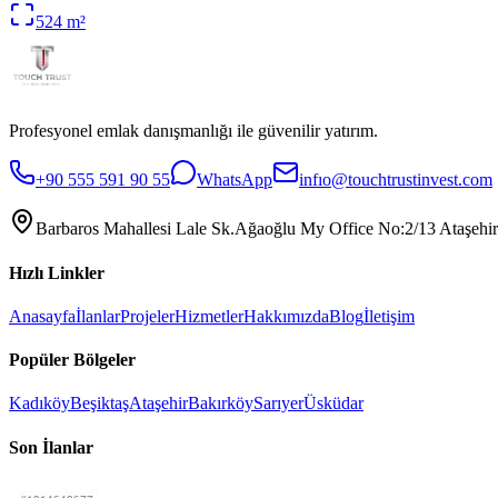
524
m²
Profesyonel emlak danışmanlığı ile güvenilir yatırım.
+90 555 591 90 55
WhatsApp
infıo@touchtrustinvest.com
Barbaros Mahallesi Lale Sk.Ağaoğlu My Office No:2/13 Ataşehir
Hızlı Linkler
Anasayfa
İlanlar
Projeler
Hizmetler
Hakkımızda
Blog
İletişim
Popüler Bölgeler
Kadıköy
Beşiktaş
Ataşehir
Bakırköy
Sarıyer
Üsküdar
Son İlanlar