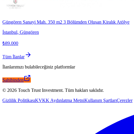
Güngören Sanayi Mah. 350 m2 3 Bölümden Oluşan Kiralık Atölye
İstanbul
,
Güngören
₺89.000
Tüm İlanlar
İlanlarımızı bulabileceğiniz platformlar
Sahibinden
©
2026
Touch Trust Investment
.
Tüm hakları saklıdır.
Gizlilik Politikası
KVKK Aydınlatma Metni
Kullanım Şartları
Çerezler