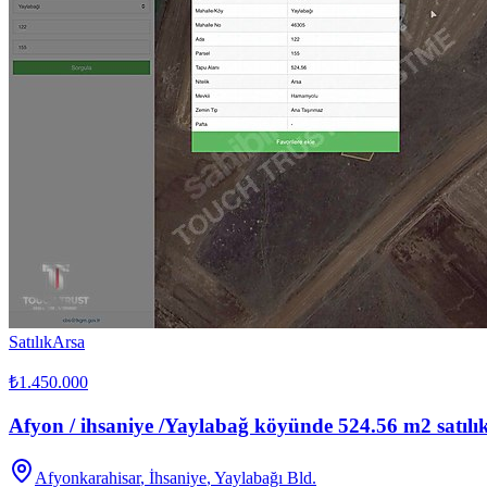
Satılık
Arsa
₺1.450.000
Afyon / ihsaniye /Yaylabağ köyünde 524.56 m2 satılık
Afyonkarahisar
,
İhsaniye
, Yaylabağı Bld.