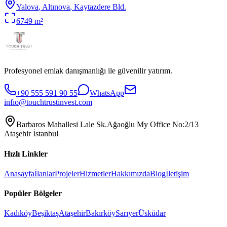
Yalova
,
Altınova
, Kaytazdere Bld.
6749
m²
Profesyonel emlak danışmanlığı ile güvenilir yatırım.
+90 555 591 90 55
WhatsApp
infıo@touchtrustinvest.com
Barbaros Mahallesi Lale Sk.Ağaoğlu My Office No:2/13
Ataşehir İstanbul
Hızlı Linkler
Anasayfa
İlanlar
Projeler
Hizmetler
Hakkımızda
Blog
İletişim
Popüler Bölgeler
Kadıköy
Beşiktaş
Ataşehir
Bakırköy
Sarıyer
Üsküdar