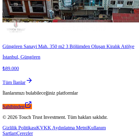
Güngören Sanayi Mah. 350 m2 3 Bölümden Oluşan Kiralık Atölye
İstanbul
,
Güngören
₺89.000
Tüm İlanlar
İlanlarımızı bulabileceğiniz platformlar
Sahibinden
©
2026
Touch Trust Investment
.
Tüm hakları saklıdır.
Gizlilik Politikası
KVKK Aydınlatma Metni
Kullanım
Şartları
Çerezler