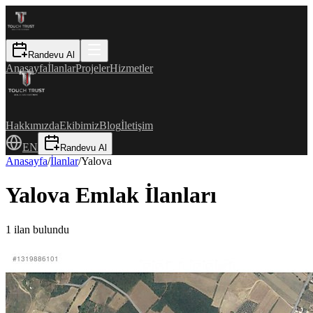
Randevu Al
Anasayfa
İlanlar
Projeler
Hizmetler
Hakkımızda
Ekibimiz
Blog
İletişim
EN
Randevu Al
Anasayfa
/
İlanlar
/
Yalova
Yalova Emlak İlanları
1
ilan bulundu