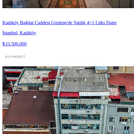
Kadıköy Bağdat Caddesi Göztepe'de Satılık 4+1 Lüks Daire
İstanbul
,
Kadıköy
₺33.500.000