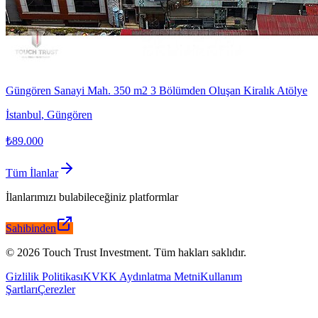
Güngören Sanayi Mah. 350 m2 3 Bölümden Oluşan Kiralık Atölye
İstanbul
,
Güngören
₺89.000
Tüm İlanlar
İlanlarımızı bulabileceğiniz platformlar
Sahibinden
©
2026
Touch Trust Investment
.
Tüm hakları saklıdır.
Gizlilik Politikası
KVKK Aydınlatma Metni
Kullanım
Şartları
Çerezler