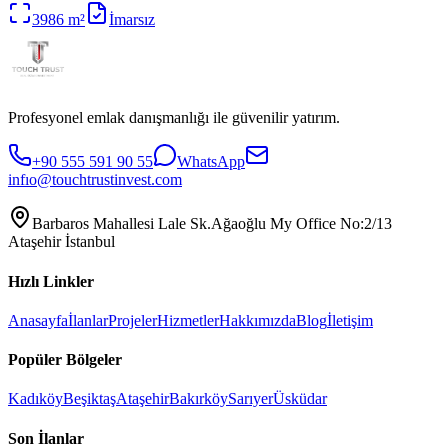
3986
m²
İmarsız
Profesyonel emlak danışmanlığı ile güvenilir yatırım.
+90 555 591 90 55
WhatsApp
infıo@touchtrustinvest.com
Barbaros Mahallesi Lale Sk.Ağaoğlu My Office No:2/13
Ataşehir İstanbul
Hızlı Linkler
Anasayfa
İlanlar
Projeler
Hizmetler
Hakkımızda
Blog
İletişim
Popüler Bölgeler
Kadıköy
Beşiktaş
Ataşehir
Bakırköy
Sarıyer
Üsküdar
Son İlanlar