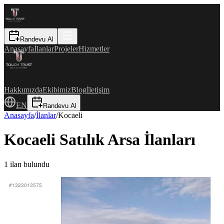
Randevu Al
Anasayfa
İlanlar
Projeler
Hizmetler
Hakkımızda
Ekibimiz
Blog
İletişim
EN
Randevu Al
Anasayfa
/
İlanlar
/
Kocaeli
Kocaeli Satılık Arsa İlanları
1
ilan bulundu