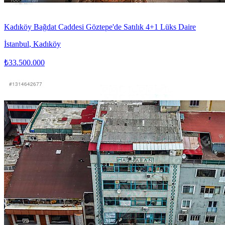
Kadıköy Bağdat Caddesi Göztepe'de Satılık 4+1 Lüks Daire
İstanbul
,
Kadıköy
₺33.500.000