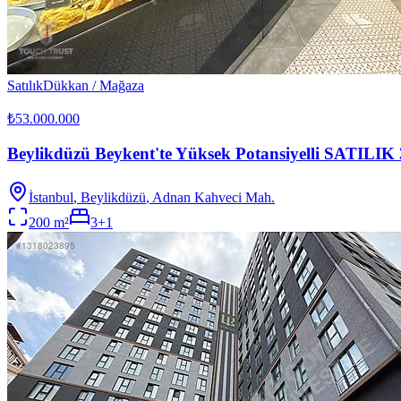
Satılık
Dükkan / Mağaza
₺53.000.000
Beylikdüzü Beykent'te Yüksek Potansiyelli SATILIK
İstanbul
,
Beylikdüzü
, Adnan Kahveci Mah.
200
m²
3+1