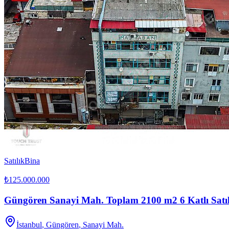
Satılık
Bina
₺125.000.000
Güngören Sanayi Mah. Toplam 2100 m2 6 Katlı Satı
İstanbul
,
Güngören
, Sanayi Mah.