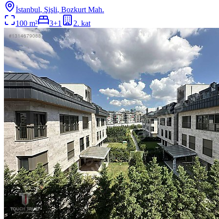
İstanbul
,
Şişli
, Bozkurt Mah.
100
m²
3+1
2
. kat