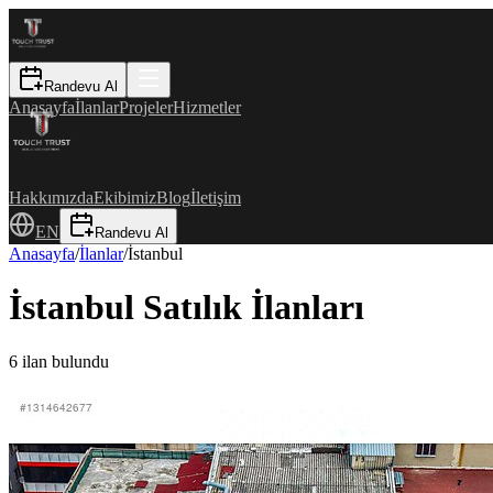
Randevu Al
Anasayfa
İlanlar
Projeler
Hizmetler
Hakkımızda
Ekibimiz
Blog
İletişim
EN
Randevu Al
Anasayfa
/
İlanlar
/
İstanbul
İstanbul Satılık İlanları
6
ilan bulundu