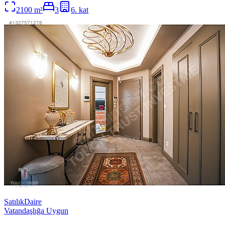
2100
m²
3
6
. kat
Satılık
Daire
Vatandaşlığa Uygun