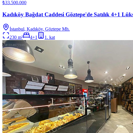
₺33.500.000
Kadıköy Bağdat Caddesi Göztepe'de Satılık 4+1 Lük
İstanbul
,
Kadıköy
, Göztepe Mh.
230
m²
4+1
1
. kat