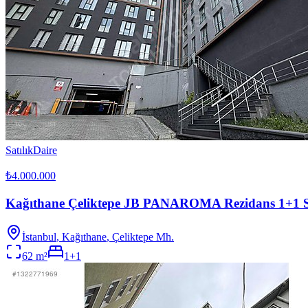
Satılık
Daire
₺4.000.000
Kağıthane Çeliktepe JB PANAROMA Rezidans 1+1 Sa
İstanbul
,
Kağıthane
, Çeliktepe Mh.
62
m²
1+1