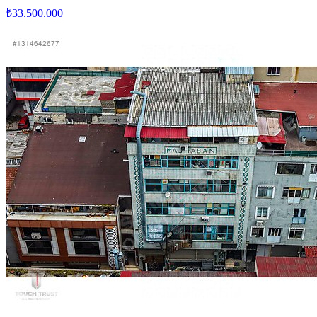
₺33.500.000