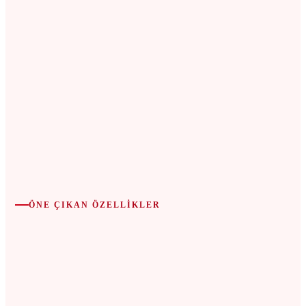
ÖNE ÇIKAN ÖZELLIKLER