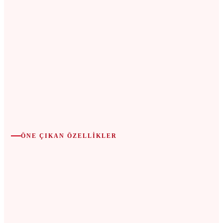
Kıbrıs'ta Harika bir yatırım fırsatı başlıyor...
ÖNE ÇIKAN ÖZELLIKLER