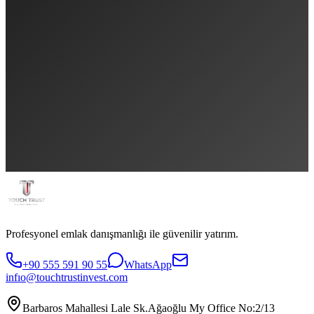
Profesyonel emlak danışmanlığı ile güvenilir yatırım.
+90 555 591 90 55
WhatsApp
infıo@touchtrustinvest.com
Barbaros Mahallesi Lale Sk.Ağaoğlu My Office No:2/13