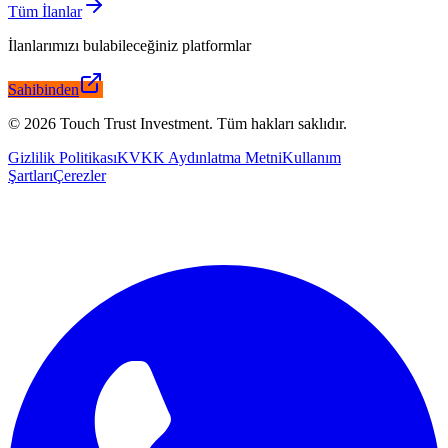
Tüm İlanlar
İlanlarımızı bulabileceğiniz platformlar
Sahibinden
©
2026
Touch Trust Investment
.
Tüm hakları saklıdır.
Gizlilik Politikası
KVKK Aydınlatma Metni
Kullanım
Şartları
Çerezler