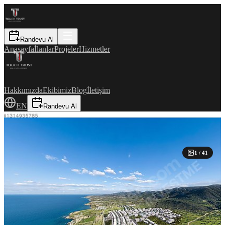
Randevu Al
Anasayfa
İlanlar
Projeler
Hizmetler
Hakkımızda
Ekibimiz
Blog
İletişim
EN
Randevu Al
1
/
41