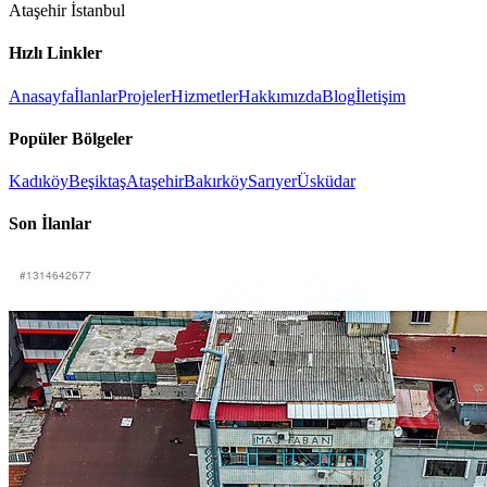
Ataşehir İstanbul
Hızlı Linkler
Anasayfa
İlanlar
Projeler
Hizmetler
Hakkımızda
Blog
İletişim
Popüler Bölgeler
Kadıköy
Beşiktaş
Ataşehir
Bakırköy
Sarıyer
Üsküdar
Son İlanlar