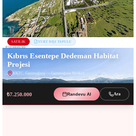
SATILIK
YURT DIŞI TAPULU
Kıbrıs Esentepe Dedeman Habitat
Projesi
KKTC
,
Gazimağusa
— Gazimağusa Merkez
₺7.250.000
Randevu Al
Ara