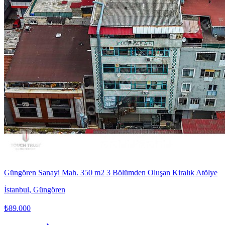
Güngören Sanayi Mah. 350 m2 3 Bölümden Oluşan Kiralık Atölye
İstanbul
,
Güngören
₺89.000