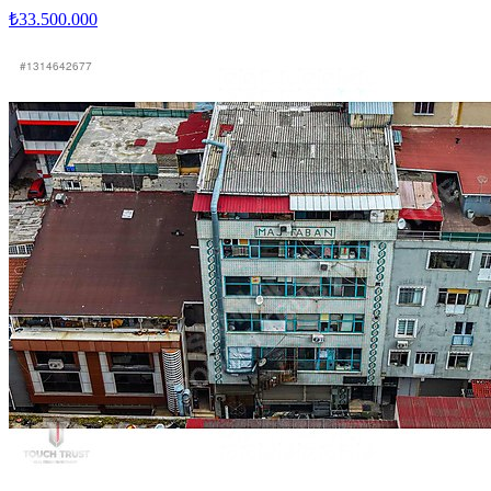
₺33.500.000